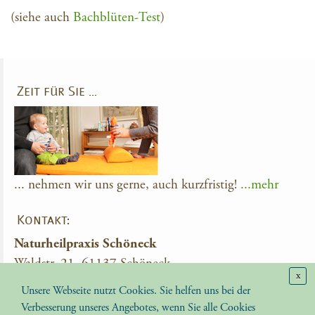
(siehe auch
Bachblüten-Test
)
Zeit für Sie …
... nehmen wir uns gerne, auch kurzfristig!
...mehr
Kontakt:
Naturheilpraxis Schöneck
Waldstr. 21, 61137 Schöneck
x
Tel.: 06187-91957
Unsere Webseite nutzt Cookies. Sie helfen uns bei der
Email:
info(at)naturheilpraxis-schoeneck.de
Verbesserung unseres Angebotes, wenn Sie alle Cookies