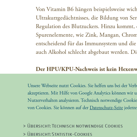
Von Vitamin B6 hängen beispielsweise wich
Ultrakurzgedächtnisses, die Bildung von S
Regulation des Blutzuckers. Hinzu kommt,
Spurenelemente, wie Zink, Mangan, Chrom o
entscheidend für das Immunsystem und die E
auch Alkohol schlecht abgebaut werden. D
Der HPU/KPU-Nachweis ist kein Hexenw
Unsere Webseite nutzt Cookies. Sie helfen uns bei der Ver
Die Untersuchung auf HPU, bzw. KPU erfol
akzeptieren. Mit Hilfe von Google Analytics können wir
Hämstoffwechsel darin gefunden werden, des
Nutzerverhalten analysieren. Technisch notwendige Cookie
einfach: Die ständig verbrauchten Vitami
von Cookies. Sie können auf der
Datenschutz-Seite
jederze
aufgefüllt, und die Symptome können nach
> Übersicht: Technisch notwendige Cookies
Hinweis:
Die vorgestellten naturheilkundlichen Diagnose
> Übersicht: Statistik-Cookies