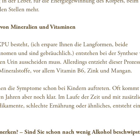
g in der Leber, für die Energiegewinnung des Körpers, beim
en Stellen mehr.
 von Mineralien und Vitaminen
U besteht, (ich erspare Ihnen die Langformen, beide
nomen und sind gebräuchlich.) entstehen bei der Synthese
n Urin ausscheiden muss. Allerdings entzieht dieser Prozes
Mineralstoffe, vor allem Vitamin B6, Zink und Mangan.
nnen die Symptome schon bei Kindern auftreten. Oft kommt
n Jahren aber noch klar. Im Laufe der Zeit und mit zusätzl
dikamente, schlechte Ernährung oder ähnliches, entsteht ei
.
erken? – Sind Sie schon nach wenig Alkohol beschwipst