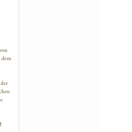
 von
s dem
 der
ichen
ne
?