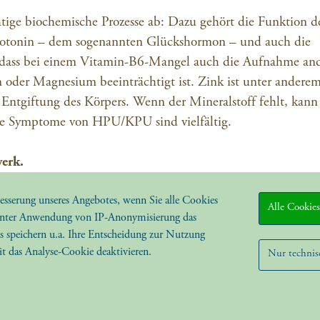
tige biochemische Prozesse ab: Dazu gehört die Funktion d
erotonin – dem sogenannten Glückshormon – und auch die
 dass bei einem Vitamin-B6-Mangel auch die Aufnahme and
der Magnesium beeinträchtigt ist. Zink ist unter andere
ntgiftung des Körpers. Wenn der Mineralstoff fehlt, kann 
ie Symptome von HPU/KPU sind vielfältig.
erk.
besserung unseres Angebotes, wenn Sie alle Cookies
gt über den Urin. Je mehr Ausscheidungsprodukte aus de
Alle Cookie
 unter Anwendung von IP-Anonymisierung das
to wahrscheinlicher ist der Defekt. Die Therapie ist fast e
s speichern u.a. Ihre Entscheidung zur Nutzung
ne und Spurenelemente werden eingenommen, die Spiegel
it das Analyse-Cookie deaktivieren.
Nur technis
 und nach verschwinden.
- und Therapiemethoden sind dem Bereich der Alternativmedizin zuzurechnen.