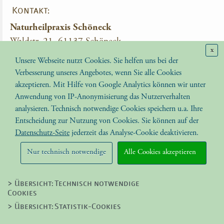
Kontakt:
Naturheilpraxis Schöneck
Waldstr. 21, 61137 Schöneck
x
Tel.: 06187-91957
Unsere Webseite nutzt Cookies. Sie helfen uns bei der
Email:
info(at)naturheilpraxis-schoeneck.de
Verbesserung unseres Angebotes, wenn Sie alle Cookies
akzeptieren. Mit Hilfe von Google Analytics können wir unter
Ausbildung zum Heilpraktiker
Anwendung von IP-Anonymisierung das Nutzerverhalten
analysieren. Technisch notwendige Cookies speichern u.a. Ihre
Medizinisches Lehr- und Fortbildungsinstitut für
Entscheidung zur Nutzung von Cookies. Sie können auf der
Heilpraktiker
Datenschutz-Seite
jederzeit das Analyse-Cookie deaktivieren.
Waldstr. 21, 61137 Schöneck
Tel.: 06187-8428
Nur technisch notwendige
Alle Cookies akzeptieren
Email:
ausbildung(at)udh-hessen.de
> Übersicht: Technisch notwendige
Hinweis:
Die vorgestellten naturheilkundlichen Diagnose- und
Cookies
Therapiemethoden sind dem Bereich der Alternativmedizin zuzurechnen.
Die Methoden sind, obwohl sie erfahrungsgemäß wirken können,
> Übersicht: Statistik-Cookies
wissenschaftlich nicht anerkannt. © 2012 Naturheilpraxis Schöneck