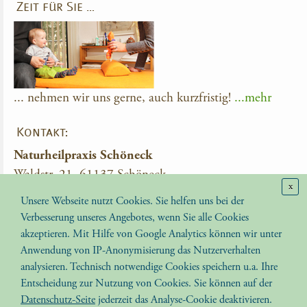
Zeit für Sie …
... nehmen wir uns gerne, auch kurzfristig!
...mehr
Kontakt:
Naturheilpraxis Schöneck
Waldstr. 21, 61137 Schöneck
x
Tel.: 06187-91957
Unsere Webseite nutzt Cookies. Sie helfen uns bei der
Email:
info(at)naturheilpraxis-schoeneck.de
Verbesserung unseres Angebotes, wenn Sie alle Cookies
akzeptieren. Mit Hilfe von Google Analytics können wir unter
Ausbildung zum Heilpraktiker
Anwendung von IP-Anonymisierung das Nutzerverhalten
analysieren. Technisch notwendige Cookies speichern u.a. Ihre
Medizinisches Lehr- und Fortbildungsinstitut für
Entscheidung zur Nutzung von Cookies. Sie können auf der
Heilpraktiker
Datenschutz-Seite
jederzeit das Analyse-Cookie deaktivieren.